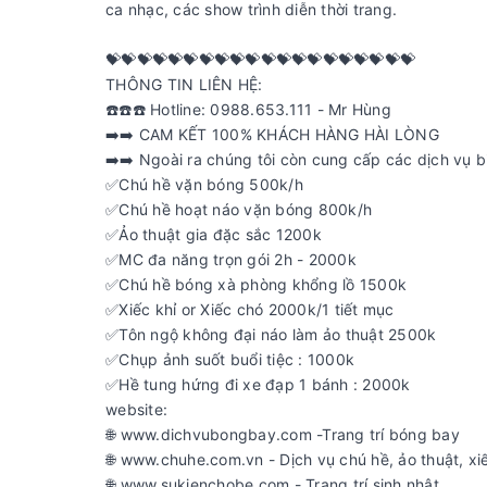
ca nhạc, các show trình diễn thời trang.
💝💝💝💝💝💝💝💝💝💝💝💝💝💝💝💝💝💝💝💝
THÔNG TIN LIÊN HỆ:
☎️☎️☎️ Hotline: 0988.653.111 - Mr Hùng
➡️➡️ CAM KẾT 100% KHÁCH HÀNG HÀI LÒNG
➡️➡️ Ngoài ra chúng tôi còn cung cấp các dịch vụ bi
✅Chú hề vặn bóng 500k/h
✅Chú hề hoạt náo vặn bóng 800k/h
✅Ảo thuật gia đặc sắc 1200k
✅MC đa năng trọn gói 2h - 2000k
✅Chú hề bóng xà phòng khổng lồ 1500k
✅Xiếc khỉ or Xiếc chó 2000k/1 tiết mục
✅Tôn ngộ không đại náo làm ảo thuật 2500k
✅Chụp ảnh suốt buổi tiệc : 1000k
✅Hề tung hứng đi xe đạp 1 bánh : 2000k
website:
🌐 www.dichvubongbay.com -Trang trí bóng bay
🌐 www.chuhe.com.vn - Dịch vụ chú hề, ảo thuật, xi
🌐 www.sukienchobe.com - Trang trí sinh nhật