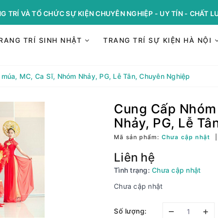
G TRÍ VÀ TỔ CHỨC SỰ KIỆN CHUYÊN NGHIỆP - UY TÍN - CHẤT 
RANG TRÍ SINH NHẬT
TRANG TRÍ SỰ KIỆN HÀ NỘI
múa, MC, Ca Sĩ, Nhóm Nhảy, PG, Lễ Tân, Chuyên Nghiệp
Cung Cấp Nhóm 
Nhảy, PG, Lễ Tâ
Mã sản phẩm:
Chưa cập nhật
Liên hệ
Tình trạng:
Chưa cập nhật
Chưa cập nhật
–
+
Số lượng: