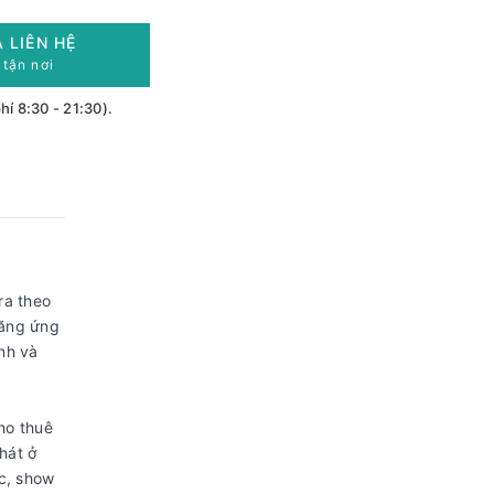
Á
LIÊN HỆ
tận nơi
hí 8:30 - 21:30).
ra theo
năng ứng
ình và
ho thuê
hát ở
ạc, show