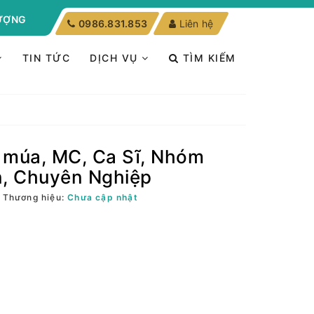
LƯỢNG
0986.831.853
Liên hệ
TIN TỨC
DỊCH VỤ
TÌM KIẾM
múa, MC, Ca Sĩ, Nhóm
n, Chuyên Nghiệp
Thương hiệu:
Chưa cập nhật