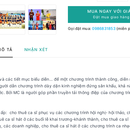
MUA NGAY VỚI GI
Đặt mua giao hàng 
Gọi đặt mua:
0986831853
(miễn p
MÔ TẢ
NHẬN XÉT
và các tiết mục biểu diễn… để một chương trình thành công, diễn 
 người dẫn chương trình dày dặn kinh nghiệm đứng sân khấu, khả 
ước. Bởi MC là người góp phần truyền tải thông điệp của chương tr
: cho thuê ca sĩ phục vụ các chương trình hội nghị- hội thảo, c
huê ca sĩ hát ở các buổi lễ khai trương-khánh thành, cho thuê ca sĩ 
, các doanh nghiệp, cho thuê ca sĩ hát ở các chương trình ca nh