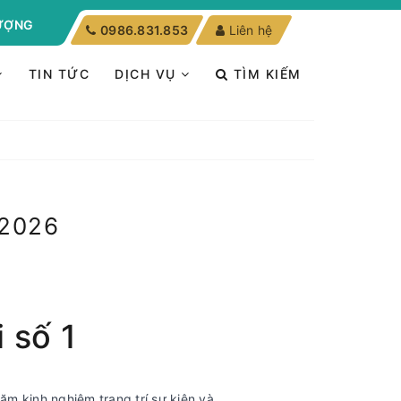
LƯỢNG
0986.831.853
Liên hệ
TIN TỨC
DỊCH VỤ
TÌM KIẾM
2026
 số 1
ăm kinh nghiệm trang trí sự kiện và