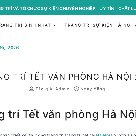
G TRÍ VÀ TỔ CHỨC SỰ KIỆN CHUYÊN NGHIỆP - UY TÍN - CHẤT 
RANG TRÍ SINH NHẬT
TRANG TRÍ SỰ KIỆN HÀ NỘI
 Nội 2026
NG TRÍ TẾT VĂN PHÒNG HÀ NỘI 
Tác giả:
Admin
Ngày đăng:
g trí Tết văn phòng Hà Nội
ận thiết kế, thi công trang trí trang trí tết tại
Hà Nội
với hơn 10 n