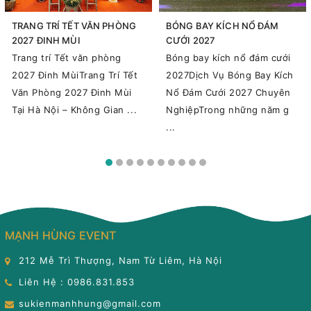
TRANG TRÍ TẾT VĂN PHÒNG
BÓNG BAY KÍCH NỔ ĐÁM
2027 ĐINH MÙI
CƯỚI 2027
Trang trí Tết văn phòng
Bóng bay kích nổ đám cưới
2027 Đinh MùiTrang Trí Tết
2027Dịch Vụ Bóng Bay Kích
Văn Phòng 2027 Đinh Mùi
Nổ Đám Cưới 2027 Chuyên
Tại Hà Nội – Không Gian ...
NghiệpTrong những năm g
...
MẠNH HÙNG EVENT
212 Mễ Trì Thượng, Nam Từ Liêm, Hà Nội
Liên Hệ : 0986.831.853
sukienmanhhung@gmail.com