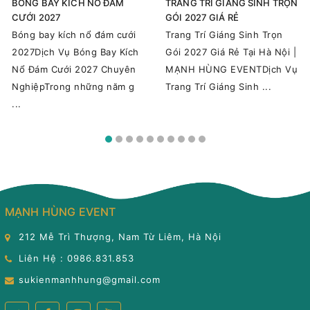
BÓNG BAY KÍCH NỔ ĐÁM
TRANG TRÍ GIÁNG SINH TRỌN
CƯỚI 2027
GÓI 2027 GIÁ RẺ
Bóng bay kích nổ đám cưới
Trang Trí Giáng Sinh Trọn
2027Dịch Vụ Bóng Bay Kích
Gói 2027 Giá Rẻ Tại Hà Nội |
Nổ Đám Cưới 2027 Chuyên
MẠNH HÙNG EVENTDịch Vụ
NghiệpTrong những năm g
Trang Trí Giáng Sinh ...
...
MẠNH HÙNG EVENT
212 Mễ Trì Thượng, Nam Từ Liêm, Hà Nội
Liên Hệ : 0986.831.853
sukienmanhhung@gmail.com