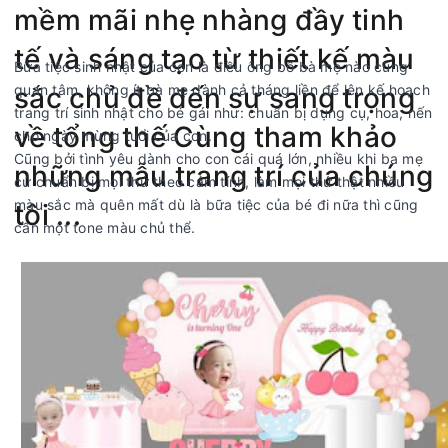
mềm mãi nhẹ nhàng đầy tinh
tế và sáng tạo từ thiết kế màu
Bữa tiệc sinh nhật của con là điều ông bố bà mẹ nào cũng
sắc chủ đề đến sự sang trọng
quan tâm, không ít bà mẹ dành cả tháng liền để lên kế hoạch
trang trí sinh nhật cho bé gái như: chuẩn bị dụng cụ, hoa, nến
về tổng thế Cùng tham khảo
cho ngày mừng tuổi của con.
Cũng bởi tình yêu dành cho con cái quá lớn, nhiều khi ba mẹ
những mẫu trang trí của chúng
cứ chuẩn bị mọi thứ theo cảm tính, làm mọi thứ thật nhiều
màu sắc mà quên mất dù là bữa tiệc của bé đi nữa thì cũng
tôi ...
cần một tone màu chủ thể.