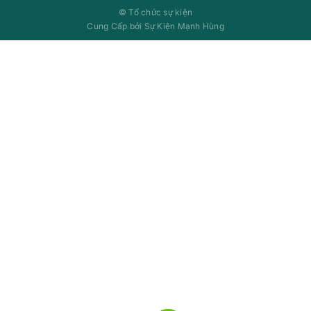
©
Tổ chức sự kiện
Cung Cấp bởi
Sự Kiện Mạnh Hùng