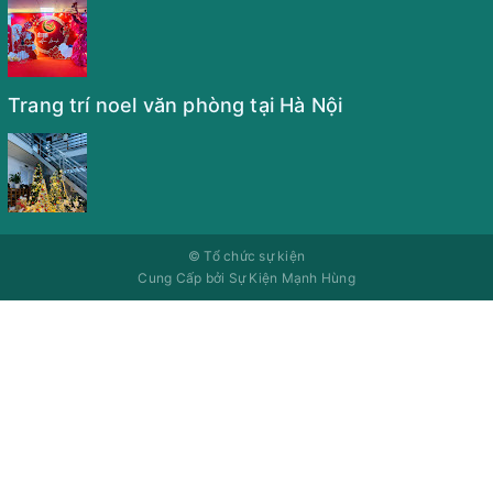
Trang trí noel văn phòng tại Hà Nội
©
Tổ chức sự kiện
Cung Cấp bởi
Sự Kiện Mạnh Hùng