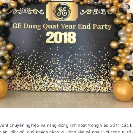
 Event chuyên nghiệp và năng động linh hoạt trong việc bố trí các 
iệp, đầy đủ, quý khách hàng vui lòng liên hệ ngay với công ty t