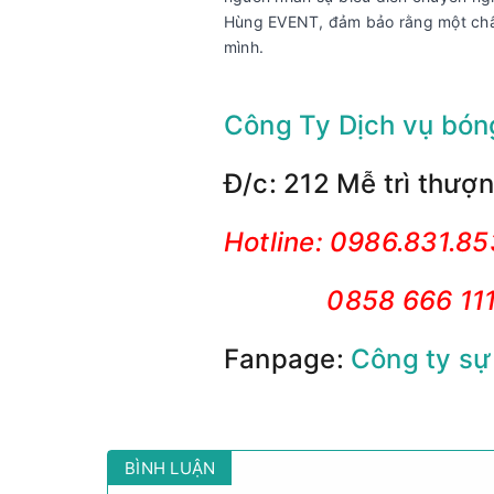
Hùng EVENT, đảm bảo rằng một chất 
mình.
Công Ty Dịch vụ bón
Đ/c: 212 Mễ trì thượ
Hotline: 0986.831.85
0858 666 111
Fanpage:
Công ty sự
BÌNH LUẬN