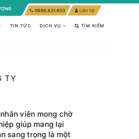
LƯỢNG
0986.831.853
Liên hệ
TIN TỨC
DỊCH VỤ
TÌM KIẾM
G TY
c nhân viên mong chờ
hiệp giúp mang lại
ần sang trọng là một