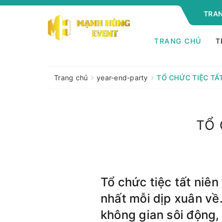
TRAN
TRANG CHỦ
T
Trang chủ
year-end-party
TỔ CHỨC TIỆC TẤ
TỔ 
Tổ chức tiệc tất niê
nhất mỗi dịp xuân về
không gian sôi động,