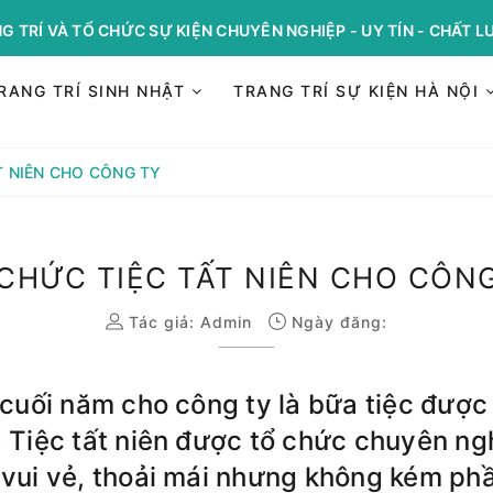
G TRÍ VÀ TỔ CHỨC SỰ KIỆN CHUYÊN NGHIỆP - UY TÍN - CHẤT 
RANG TRÍ SINH NHẬT
TRANG TRÍ SỰ KIỆN HÀ NỘI
T NIÊN CHO CÔNG TY
CHỨC TIỆC TẤT NIÊN CHO CÔN
Tác giả:
Admin
Ngày đăng:
n cuối năm cho công ty là bữa tiệc đượ
. Tiệc tất niên được tổ chức chuyên ng
 vui vẻ, thoải mái nhưng không kém ph