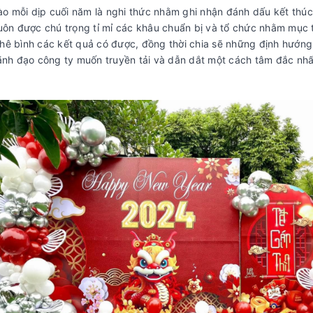
vào mỗi dịp cuối năm là nghi thức nhằm ghi nhận đánh dấu kết th
luôn được chú trọng tỉ mỉ các khâu chuẩn bị và tổ chức nhằm mục 
hê bình các kết quả có được, đồng thời chia sẽ những định hướn
lãnh đạo công ty muốn truyền tải và dẫn dắt một cách tâm đắc nhấ