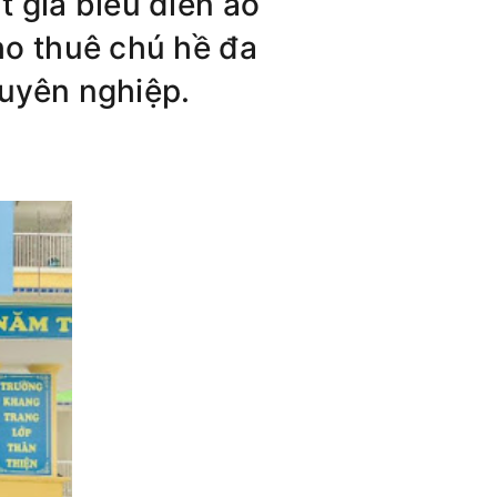
t gia biểu diễn ảo
cho thuê chú hề đa
huyên nghiệp.