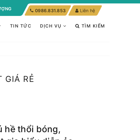
LƯỢNG
0986.831.853
Liên hệ
TIN TỨC
DỊCH VỤ
TÌM KIẾM
 GIÁ RẺ
 hề thổi bóng,