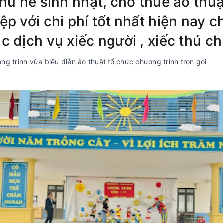
hú hề sinh nhật, cho thuê ảo thuậ
p với chi phí tốt nhất hiện nay 
c dịch vụ xiếc người , xiếc thú c
g trình vừa biểu diễn ảo thuật tổ chức chương trình trọn gói