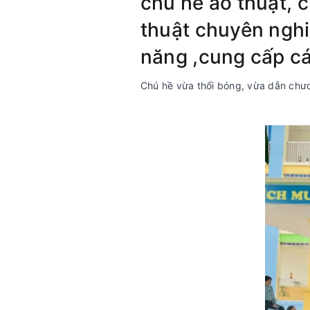
chú hề ảo thuật, c
thuật chuyên nghiệ
năng ,cung cấp cá
Chú hề vừa thổi bóng, vừa dẫn chươn