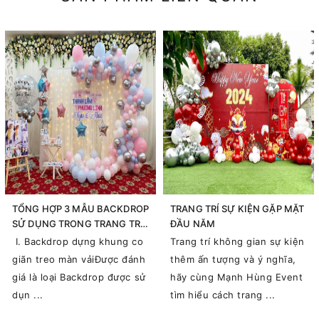
TỔNG HỢP 3 MẪU BACKDROP
TRANG TRÍ SỰ KIỆN GẶP MẶT
SỬ DỤNG TRONG TRANG TRÍ
ĐẦU NĂM
SỰ KIỆN
I. Backdrop dựng khung co
Trang trí không gian sự kiện
giãn treo màn vảiĐược đánh
thêm ấn tượng và ý nghĩa,
giá là loại Backdrop được sử
hãy cùng Mạnh Hùng Event
dụn ...
tìm hiểu cách trang ...