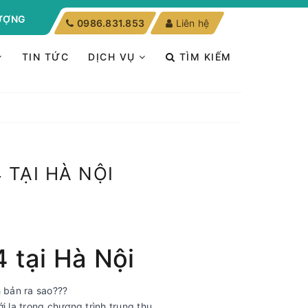
LƯỢNG
0986.831.853
Liên hệ
TIN TỨC
DỊCH VỤ
TÌM KIẾM
TẠI HÀ NỘI
 tại Hà Nội
h bản ra sao???
i lạ trong chương trình trung thu