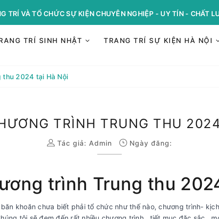
G TRÍ VÀ TỔ CHỨC SỰ KIỆN CHUYÊN NGHIỆP - UY TÍN - CHẤT 
RANG TRÍ SINH NHẬT
TRANG TRÍ SỰ KIỆN HÀ NỘI
 thu 2024 tại Hà Nội
HƯƠNG TRÌNH TRUNG THU 2024 
Tác giả:
Admin
Ngày đăng:
ương trình Trung thu 2024
 băn khoăn chưa biết phải tổ chức như thế nào, chương trình- kịc
Chúng tôi sẽ đem đến rất nhiều chương trình , tiết mục đặc sắc , mớ