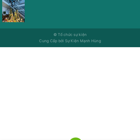
©
Tổ chức sự kiện
Cung Cấp bởi
Sự Kiện Mạnh Hùng