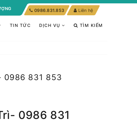
LƯỢNG
0986.831.853
Liên hệ
TIN TỨC
DỊCH VỤ
TÌM KIẾM
 0986 831 853
Trì- 0986 831