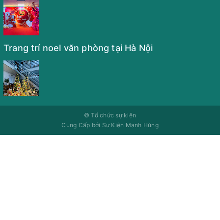
Trang trí noel văn phòng tại Hà Nội
©
Tổ chức sự kiện
Cung Cấp bởi
Sự Kiện Mạnh Hùng